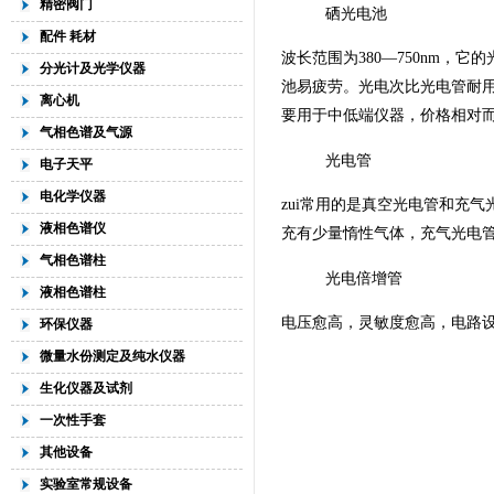
精密阀门
硒光电池
配件 耗材
波长范围为380—750nm，它
分光计及光学仪器
池易疲劳。光电次比光电管耐
离心机
要用于中低端仪器，价格相对
气相色谱及气源
光电管
电子天平
电化学仪器
zui常用的是真空光电管和充
液相色谱仪
充有少量惰性气体，充气光电
气相色谱柱
光电倍增管
液相色谱柱
电压愈高，灵敏度愈高，电路
环保仪器
微量水份测定及纯水仪器
生化仪器及试剂
一次性手套
其他设备
实验室常规设备