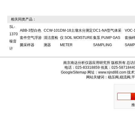
相关同类产品：
SL-
ABB-3型白色
CCW-101
DM-18土壤水分测定
DC1-NA型气体采
VOC
1370
套件空气浮游
清洁度检
仪 SOIL MOISTURE
集泵 PUMP GAS
套抽样
噪音
菌采样器
测器
METER
SAMPLING
SAMP
计
南京南达分析仪器应用研究所 版权所有 总访
电话：025-83318859 传真：025-58718
GoogleSitemap
网址：www.njnd88.com 
网站关键词：稳压阀,稳流阀,
推