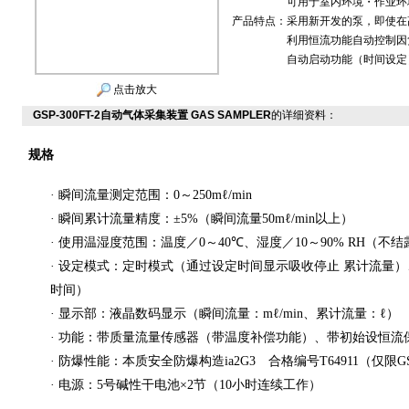
可用于室内环境・作业环
产品特点：
采用新开发的泵，即使在
利用恒流功能自动控制因
自动启动功能（时间设定
点击放大
GSP-300FT-2自动气体采集装置 GAS SAMPLER
的详细资料：
规格
·
瞬间流量测定范围：
0
～
250mℓ/min
·
瞬间累计流量精度：
±5%
（瞬间流量
50mℓ/min
以上）
·
使用温湿度范围：温度／
0
～
40℃
、湿度／
10
～
90% RH
（不结
·
设定模式：定时模式（通过设定时间显示吸收停止 累计流量）
时间）
·
显示部：液晶数码显示（瞬间流量：
mℓ/min
、累计流量：
ℓ
）
·
功能：带质量流量传感器（带温度补偿功能）、带初始设恒流
·
防爆性能：本质安全防爆构造
ia2G3
合格编号
T64911
（仅限
G
·
电源：
5
号碱性干电池
×2
节（
10
小时连续工作）