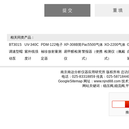
相关同类产品：
BT301S
UV-340C
PDM-122电子
XP-308B简
Pac5500气体
XO-2200气体
G
调速型蠕
紫外线强
袖珍放射量测
易甲醛检测
警报器（便携
检测仪（佩戴
动泵
度计
定器
仪
式）
式）
南京南达分析仪器应用研究所 版权所有 总访
电话：025-83318859 传真：025-58718
GoogleSitemap
网址：www.njnd88.com 
网站关键词：稳压阀,稳流阀,
推