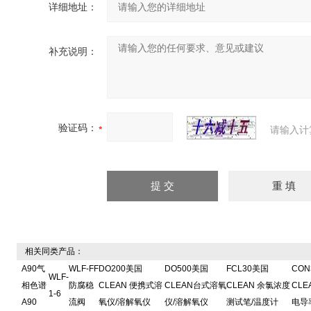
详细地址：
补充说明：
验证码：
请输入计
相关同类产品：
A90气
WLF-FF
DO200美国
DO500美国
FCL30美国
CON
WLF-
相色谱
防腐稳
CLEAN 便携式溶
CLEAN台式溶氧
CLEAN 余氯浓度
CLE
1-6
A90
流阀
氧仪/溶解氧仪
仪/溶解氧仪
测试笔/温度计
电导