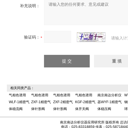
补充说明：
验证码：
请输入计
相关同类产品：
气相色谱用
气相色谱用
气相色谱用
气相色谱用
南京南达分析仪
W
WLF-1精密气
ZXF-1精密气
ZXF-2精密气
KGF-2精密气
器WYF-1精密气
钢
体稳流阀
体针形阀
体针形阀
体开关阀
体稳压阀
球
南京南达分析仪器应用研究所 版权所有 总访
电话：025-83318859 传真：025-58718