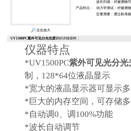
波长扫描：对被测物可进
产品特点：
动力学测试：对被测
定量测量：通过标准
点击放大
UV1500PC紫外可见分光光度计
的详细资料：
仪器特点
*UV1500PC
紫外可见光分光
制，
128*64
位液晶显示
*
宽大的液晶显示器可显示多
*
巨大的内存空间，可存储多
*
自动调
0
、调
100%
功能
*
波长自动调节