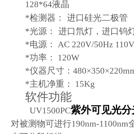
128*64
液晶
*
检测器：
进口硅光二极管
*
光源：
进口氘灯，进口钨
*
电源：
AC 220V/50Hz 110V
*
功率：
120W
*
仪器尺寸：
480×350×220m
*
主机净重：
15Kg
软件功能
紫外可见光分
UV1500PC
对被测物可进行
190nm-1100nm