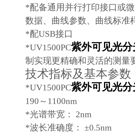
*
配备通用并行打印接口或微
数据、曲线参数、曲线标准
*
配
USB
接口
紫外可见光分
*
UV1500PC
制实现更精确和灵活的测量
技术指标及基本参数
紫外可见光分
*
UV1500PC
190
～
1100nm
*
光谱带宽：
2nm
*
波长准确度：
±0.5nm