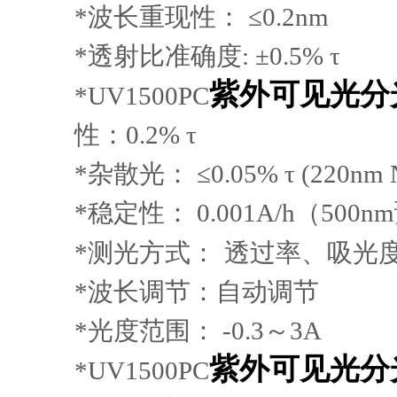
*
波长重现性：
≤0.2nm
*
透射比准确度
: ±0.5% τ
紫外可见光分
*
UV1500PC
性：
0.2% τ
*
杂散光：
≤0.05% τ (220nm 
*
稳定性：
0.001A/h
（
500nm
*
测光方式：
透过率、吸光
*
波长调节：自动调节
*
光度范围：
-0.3
～
3A
紫外可见光分
*
UV1500PC