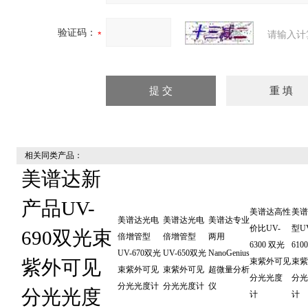
验证码：
请输入计
相关同类产品：
美谱达新
产品UV-
美谱达高性
美谱
美谱达光电
美谱达光电
美谱达专业
价比UV-
型U
690双光束
倍增管型
倍增管型
两用
6300 双光
610
UV-670双光
UV-650双光
NanoGenius
紫外可见
束紫外可见
束紫
束紫外可见
束紫外可见
超微量分析
分光光度
分光
分光光度计
分光光度计
仪
分光光度
计
计