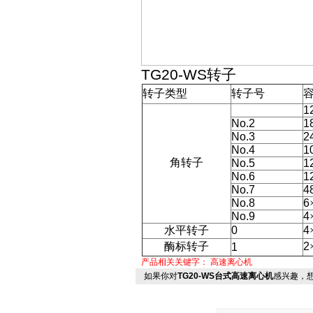
TG20-WS
转子
转子类型
转子号
1
No.2
1
No.3
2
No.4
1
角转子
No.5
1
No.6
1
No.7
4
No.8
6
No.9
4
水平转子
0
4
酶标转子
2
1
产品相关关键字：
高速离心机
如果你对
TG20-WS台式高速离心机
感兴趣，