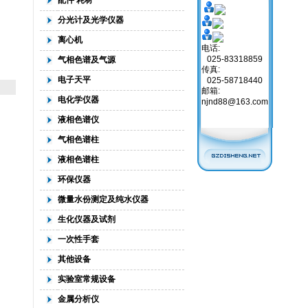
配件 耗材
分光计及光学仪器
离心机
电话:
025-83318859
气相色谱及气源
传真:
电子天平
025-58718440
邮箱:
电化学仪器
njnd88@163.com
液相色谱仪
气相色谱柱
液相色谱柱
环保仪器
微量水份测定及纯水仪器
生化仪器及试剂
一次性手套
其他设备
实验室常规设备
金属分析仪