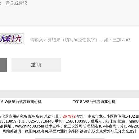
请输入计算结果（填写阿拉伯数字），如：三加四=7
G16-W微量台式高速离心机
TG18-WS台式高速离心机
仪器应用研究所 版权所有 总访问量：
267972
地址：南京市龙江小区腾飞园1-102 邮编
83318859 传真：025-58718440 手机：15861803985 联系人：陆佳俊 邮箱：
njnd
ap
网址：www.njnd88.com 技术支持：
化工仪器网
管理登陆
ICP备案号：
苏ICP备202
网站关键词：稳压阀,稳流阀,平面六通阀,英制不锈钢管,双光束紫外可见分光光度计