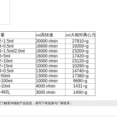
容量
zui高转速
zui大相对离心力
2
×
1.5ml
20000 r/min
27810
×
g
8
×
0.5ml
16600 r/min
19200
×
g
4
×
1.5ml/2.0ml
16000 r/min
23200
×
g
0
×
5ml
16000 r/min
17420
×
g
2
×
10ml
15000 r/min
23120
×
g
2
×
15ml
10000 r/min
10290
×
g
8
×
0.5ml
13000 r/min
14740
×
g
×
50ml
13000 r/min
17380
×
g
×
100ml
10000 r/min
9690
×
g
×
10ml
4000 r/min
1431
×
g
×
48
孔
3000 r/min
1400
×
g
想了解更详细的产品信息，填写下表直接与厂家联系：