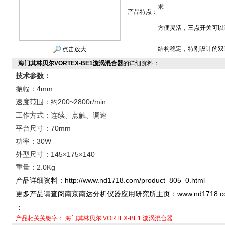
求
产品特点：
方便灵活，三点开关可以
结构稳定，特别设计的双
点击放大
海门其林贝尔VORTEX-BE1漩涡混合器
的详细资料：
技术参数：
振幅：4mm
速度范围：约200~2800r/min
工作方式：连续、点触、调速
平台尺寸：70mm
功率：30W
外型尺寸：145×
175
×
140
重量：2.0Kg
http://www.nd1718.com/product_805_0.html
产品详细资料：
www.nd1718.
更多产品请查阅南京南达分析仪器应用研究所主页：
：
产品相关关键字：
海门其林贝尔
VORTEX-BE1
漩涡混合器