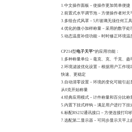
1.中文操作面板－使操作更加简单便捷
2.前置式水平调节泡－方便操作者对天
3.多组合式风罩－5片玻璃无须任何工
4.优化的微小加样称量－采用的数字
5.动态温度补偿功能－时时修正环境温
CP214型
电子天平
*的应用功能：
1.多种称量单位－毫克、克、千克、
2.环境滤波优化设置－根据用户工作
快速、更稳定
3.自动清零设置－环境的变化可能引
从0克开始称量
4.经典应用模式－计件称量和百分比称
5.内置下挂式秤钩－满足用户进行下
6.标配RS232通讯接口－方便连接打
7.选配第二显示器－可同步显示天平