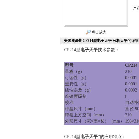
产
点击放大
美国奥豪斯CP214型电子天平 分析天平
的详细
CP214型
电子天平
技术参数：
型号
CP214
量程（
g
）
210
可读性（
g
）
0.0001
重复性（
g
）
0.0001
线性误差（
g
）
0.0002
准确度级别
Ⅰ
校准
自动外
秤盘尺寸（
mm
）
直径
9
秤盘上方空间（
mm
）
210
外形尺寸（宽
×
高
×
长）（
mm
）
196×31
CP214型
电子天平
*的应用特点：