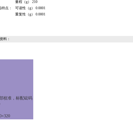
量程（g） 210
品特点：
可读性（g） 0.0001
重复性（g） 0.0001
资料：
部校准，标配砝码
0
0×320