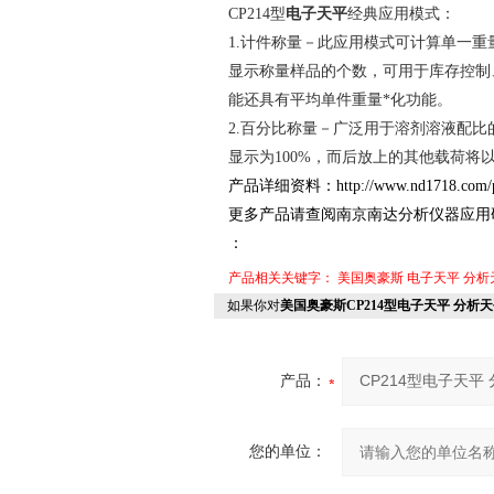
CP214型
电子天平
经典应用模式：
1.计件称量－此应用模式可计算单一重
显示称量样品的个数，可用于库存控制
能还具有平均单件重量*化功能。
2.百分比称量－广泛用于溶剂溶液配
显示为100%，而后放上的其他载荷将
产品详细资料：
http://www.nd1718.com/
更多产品请查阅南京南达分析仪器应用
：
产品相关关键字：
美国奥豪斯
电子天平
分析
如果你对
美国奥豪斯CP214型电子天平 分析
产品：
您的单位：