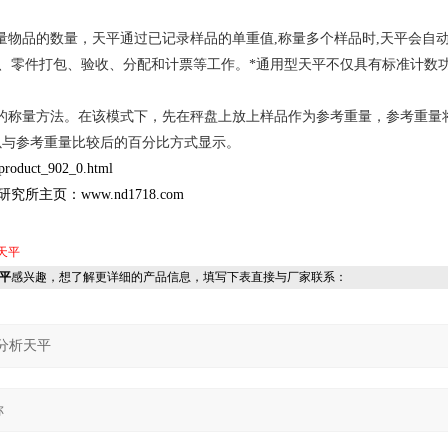
量物品的数量，天平通过已记录样品的单重值,称量多个样品时,天平会自
、零件打包、验收、分配和计票等工作。*通用型天平不仅具有标准计数
比的称量方法。在该模式下，先在秤盘上放上样品作为参考重量，参考重量
以与参考重量比较后的百分比方式显示。
product_902_0.html
研究所主页：
www.nd1718.com
天平
天平
感兴趣，想了解更详细的产品信息，填写下表直接与厂家联系：