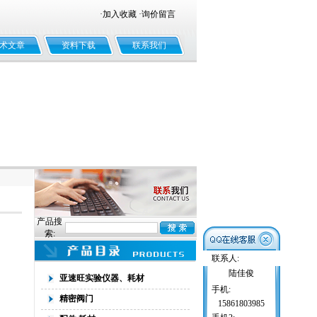
·
加入收藏
·
询价留言
术文章
资料下载
联系我们
产品搜
索:
联系人:
陆佳俊
亚速旺实验仪器、耗材
手机:
精密阀门
15861803985