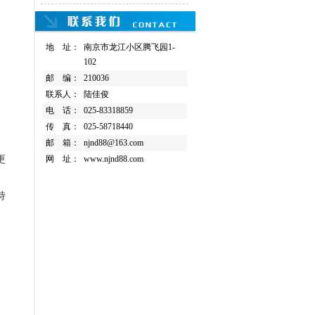
地 址：
南京市龙江小区腾飞园1-
102
邮 编：
210036
联系人：
陆佳俊
电 话：
025-83318859
传 真：
025-58718440
邮 箱：
njnd88@163.com
更
网 址：
www.njnd88.com
持