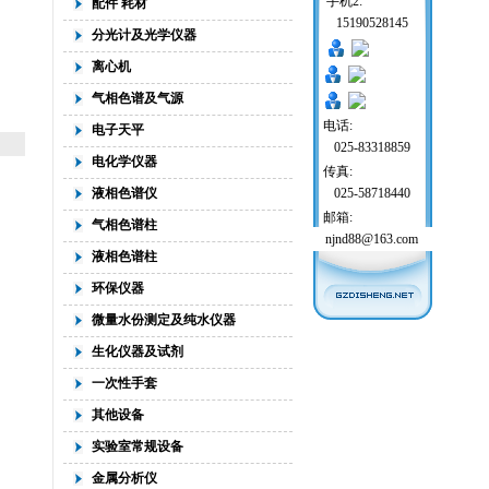
手机2:
配件 耗材
15190528145
分光计及光学仪器
离心机
气相色谱及气源
电话:
电子天平
025-83318859
电化学仪器
传真:
液相色谱仪
025-58718440
邮箱:
气相色谱柱
njnd88@163.com
液相色谱柱
环保仪器
微量水份测定及纯水仪器
生化仪器及试剂
一次性手套
其他设备
实验室常规设备
金属分析仪