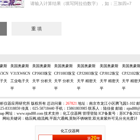
请输入计算结果（填写阿拉伯数字），如：三加四=7
豪斯
美国奥豪斯
美国奥豪斯
美国奥豪斯
美国奥豪斯
美国奥豪斯
美国奥豪
W3CN
V31XW6CN
CPJ603珠宝
CPJ1003珠宝
CPJ2003珠宝
CPJ812珠宝
CPJ2102
子天
工业电子天
天平 分析天
天平 分析天
天平 精密天
天平 精密天
天平 精密
平
平
平
平
平
平
析仪器应用研究所 版权所有 总访问量：
267821
地址：南京市龙江小区腾飞园1-102 邮编
5-83318859 传真：025-58718440 手机：15861803985 联系人：陆佳俊 邮箱：
njnd88@
map
网址：www.njnd88.com 技术支持：
化工仪器网
管理登陆
ICP备案号：
苏ICP备2021
网站关键词：稳压阀,稳流阀,平面六通阀,英制不锈钢管,双光束紫外可见分光光度计
化工仪器网
20
第
年