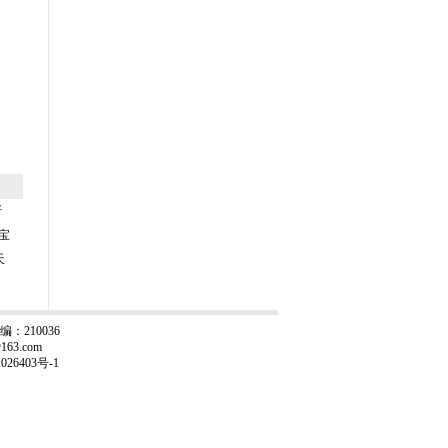
斯
珠宝
天
：210036
163.com
026403号-1