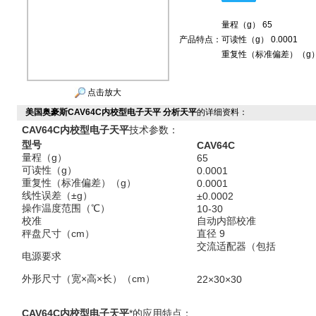
量程（g） 65
产品特点：
可读性（g） 0.0001
重复性（标准偏差）（g） 0
点击放大
美国奥豪斯CAV64C内校型电子天平 分析天平
的详细资料：
CAV64C内校型电子天平
技术参数：
型号
CAV64C
量程（
g
）
65
可读性（
g
）
0.0001
重复性（标准偏差）（
g
）
0.0001
线性误差（
±
g
）
±0.0002
操作温度范围（℃）
10-30
校准
自动内部校准
秤盘尺寸（
cm
）
直径 9
交流适配器（包括
电源要求
外形尺寸（宽
×
高
×
长）（
cm
）
22×30×30
CAV64C内校型电子天平
*的应用特点：