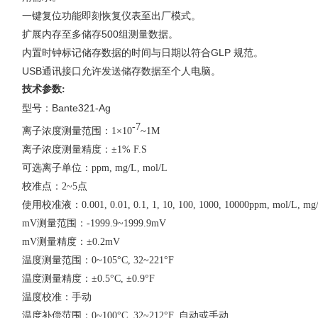
一键复位功能即刻恢复仪表至出厂模式。
扩展内存至多储存
500
组测量数据。
内置时钟标记储存数据的时间与日期以符合
GLP
规范。
USB
通讯接口允许发送储存数据至个人电脑。
技术参数
:
Bante321-Ag
型号：
-7
离子浓度测量范围：
1×10
~1M
离子浓度测量精度：
±1% F.S
可选离子单位：
ppm, mg/L, mol/L
校准点：
2~5
点
使用校准液：
0.001, 0.01, 0.1, 1, 10, 100, 1000, 10000ppm, mol/L, mg
mV
测量范围：
-1999.9~1999.9mV
mV
测量精度：
±0.2mV
温度测量范围：
0~105°C, 32~221°F
温度测量精度：
±0.5°C, ±0.9°F
温度校准：手动
温度补偿范围：
0~100°C, 32~212°F,
自动或手动