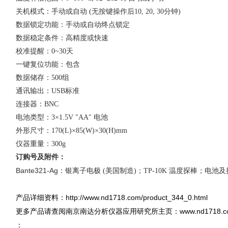
关机模式：手动或自动
(
无按键操作后
10, 20, 30
分钟
)
数据锁定功能：手动或自动终点锁定
数据稳定条件：高精度或快速
校准提醒：
0~30
天
一键复位功能：包含
数据储存：
500
组
通讯输出：
USB
标准
连接器：
BNC
电池类型：
3×1.5V "AA"
电池
外形尺寸：
170(L)×85(W)×30(H)mm
仪器重量：
300g
订购号及附件
：
Bante321-Ag
：
银
离子电极
(
美国制造
)
；
TP-10K
温度探棒；电池及
http://www.nd1718.com/product_344_0.html
产品详细资料：
www.nd1718.
更多产品请查阅南京南达分析仪器应用研究所主页：
：