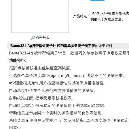
Bante321-Ag 
产品特点：
的银离子浓度及含量。
点击放大
Bante321-Ag携带型银离子计 轻巧型单参数离子测定仪
的详细资料：
Bante321-Ag
携带型银离子计是一款轻巧的单参数离子测定仪适用
功能特征
:
2
至
5
点按键校准由低浓度至高浓度。
可选多个离子浓度单位
(ppm, mg/L, mol/L),
满足不同的测量需求。
mV
测量模式允许用户检查电极性能以确保测量准确性。
自动温度补偿在全量程范围内提供精确的测量值。
自动校准提醒
,
提示您定期校准仪表。
自动终点锁定
,
保留稳定的测量值便于浏览或记录数据。
帮助信息提示如同一个实时的操作指导简化仪表使用。
系统菜单允许用户设置校准点
,
显示分辨率
,
离子浓度单位
,
测量稳定
用需求。