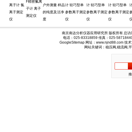
F精密氟离
离子计 氯
户外测量 样品
计 轻巧型单
计 轻巧型单
计 轻巧型单
子计 离子
离子测定
的纯度及洁净
参数离子测定
参数离子测定
参数离子测定
测定仪
仪
度
仪
仪
仪
南京南达分析仪器应用研究所 版权所有 总访
电话：025-83318859 传真：025-58718
GoogleSitemap
网址：www.njnd88.com 
网站关键词：稳压阀,稳流阀,
推