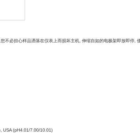
您不必担心样
品洒落在
仪
表
上而损坏主机, 伸缩自如的电极架即放即停, 
SA (pH4.01/7.00/10.01)