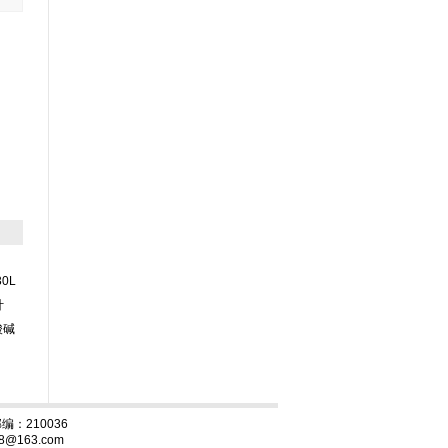
30L
计
酸碱
：210036
88@163.com