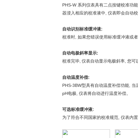
PH
S
-W
系列仪表
具有二点按键校准功能
器
浸入相应的校准液中, 仪表即会自动
校
自动
识别标准
缓冲液
:
校准时, 如果您错误使用标准缓冲液或
自动电极斜率显示
:
校准完毕,
仪表自动显示电极斜率,
您可
自动温度补偿
:
PH
S-3BW
型
具有自动温度补偿功能, 当
pH
电极,
仪
表将
自动
进行温度补偿。
可选标准缓冲液
:
为了符合不同国家的校准规范, 仪表内置