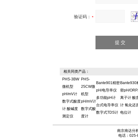
验证码：
相关同类产品：
PHS-3BW
PHS-
Bante901精密
Bante930
微机型
25CW微
pH/电导率仪
密pH/ORP
pH/mV计
机型
多功能pH计
离子计 酸
数字式酸度
pH/mV计
台式电导率仪
计 氧化还
计 酸碱度
数字式酸
数字式TDS计
电位计
测定仪
度计
南京南达分析
电话：025-