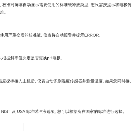
, 校准时屏幕自动显
示需要使用
的标准缓冲液
类型,
您只需按提示
将电极
准。
者使用严重变质的校
准液, 仪表将自动报警并提示
ERROR
。
以根据斜率
值
决定是否
更换
pH
电极。
温度探棒接
入主机后,
仪
表自动识别温度传感器并测量温度,
如果您同时接
NIST
及
USA
标准缓冲
液选项, 您可以根据所在国家的标准进行选择。