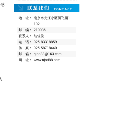
传
感
地 址：
南京市龙江小区腾飞园1-
102
邮 编：
210036
联系人：
陆佳俊
电 话：
025-83318859
传 真：
025-58718440
邮 箱：
njnd88@163.com
网 址：
www.njnd88.com
入