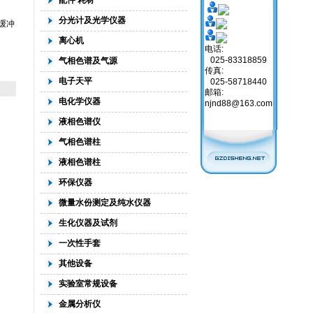
配件 耗材
分光计及光学仪器
缓冲
离心机
电话:
025-83318859
气相色谱及气源
传真:
电子天平
025-58718440
邮箱:
电化学仪器
njnd88@163.com
液相色谱仪
气相色谱柱
液相色谱柱
环保仪器
微量水份测定及纯水仪器
生化仪器及试剂
一次性手套
其他设备
实验室常规设备
金属分析仪