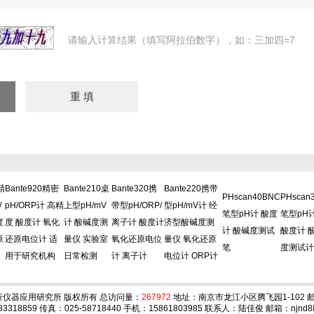
请输入计算结果（填写阿拉伯数字），如：三加四=7
精
Bante920精密
Bante210桌
Bante320携
Bante220携带
PHscan40BNC
PHscan
/
pH/ORP计 高精
上型pH/mV
带型pH/ORP/
型pH/mV计 经
笔型pH计 酸度
笔型pH
度
度 酸度计 氧化
计 酸碱度测
离子计 酸度计
济型酸碱度测
计 酸碱度测试
酸度计 
原
还原电位计 适
量仪 实验室
氧化还原电位
量仪 氧化还原
笔
度测试计
用于研究机构
日常检测
计 离子计
电位计 ORP计
仪器应用研究所 版权所有 总访问量：
267972
地址：南京市龙江小区腾飞园1-102 邮编
83318859 传真：025-58718440 手机：15861803985 联系人：陆佳俊 邮箱：
njnd