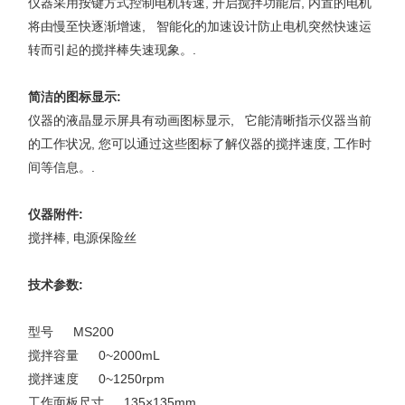
仪器采用按键方式控制电机转速, 开启搅拌功能后, 内置的电机
将由慢至快逐渐增速,
智能化的加速设计防止电机突然快速运
转而引起的搅拌棒
失速
现象。
.
简洁的图标显示
:
仪器的液晶显示屏具有动画图标显示,
它能清晰指示仪器当前
的
工作
状况,
您可
以通
过这些图标了解仪器的搅拌速度,
工作
时
间等信息。
.
仪器附件
:
搅拌棒, 电源保险丝
技术参数
:
型号 MS200
搅拌容量 0~2000mL
搅拌速度 0~1250rpm
工作面板尺寸 135×135mm