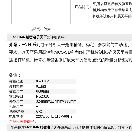
平,可以满足所有实验室质
产品特点：
制,以确保天平称量结果
算机等设备来扩展天平的
点击放大
FA1104N精密电子天平
的详细资料：
介绍：
FA-N 系列电子分析天平是集精确、稳定、多功能与自动化
要求。该天平采用高性能MCS-51单片微处理机控制,以确保天平称
连接打印机、计算机等设备来扩展天平的使用,使您的称量分析更加
备注：
称量范围
0～110g
读数精度
0.1mg
称盘尺寸
Φ80mm
输出接口
RS232C
外型尺寸
324mm×217mm×335mm
包装尺寸
--
毛重/净重
/7kg
电压功率
220V/50Hz 110V/60Hz
产品相关关键字：
如果你对
FA1104N精密电子天平
感兴趣，想了解更详细的产品信息，填写下表