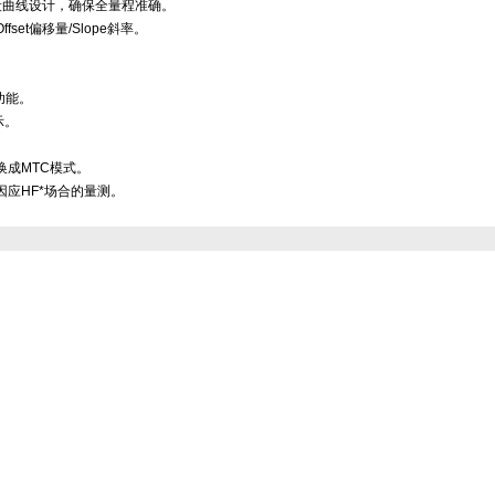
量段曲线设计，确保全量程准确。
fset偏移量/Slope斜率。
功能。
示。
换成MTC模式。
因应HF*场合的量测。