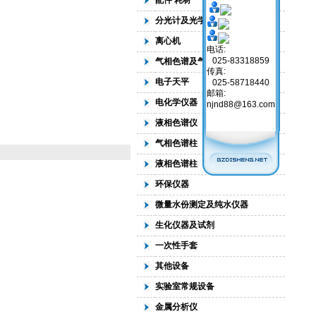
配件 耗材
分光计及光学仪器
离心机
电话:
025-83318859
气相色谱及气源
传真:
电子天平
025-58718440
邮箱:
电化学仪器
njnd88@163.com
液相色谱仪
气相色谱柱
液相色谱柱
环保仪器
微量水份测定及纯水仪器
生化仪器及试剂
一次性手套
其他设备
实验室常规设备
金属分析仪