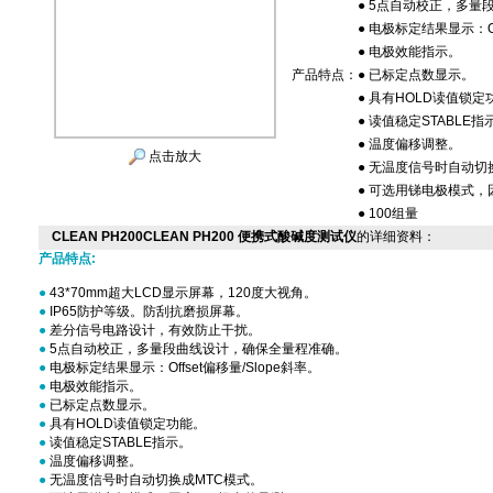
● 5点自动校正，多
● 电极标定结果显示：Of
● 电极效能指示。
产品特点：
● 已标定点数显示。
● 具有HOLD读值锁定
● 读值稳定STABLE指
● 温度偏移调整。
点击放大
● 无温度信号时自动切
● 可选用锑电极模式，
● 100组量
CLEAN PH200CLEAN PH200 便携式酸碱度测试仪
的详细资料：
产品特点:
●
43*70mm超大LCD显示屏幕，120度大视角。
●
IP65防护等级。防刮抗磨损屏幕。
●
差分信号电路设计，有效防止干扰。
●
5点自动校正，多量段曲线设计，确保全量程准确。
●
电极标定结果显示：Offset偏移量/Slope斜率。
●
电极效能指示。
●
已标定点数显示。
●
具有HOLD读值锁定功能。
●
读值稳定STABLE指示。
●
温度偏移调整。
●
无温度信号时自动切换成MTC模式。