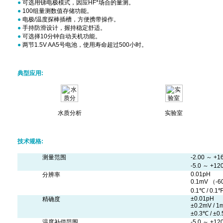
●
可选用锑电极模式，因应HF*场合的量测。
●
100组量测数值存储功能。
●
电极/温度探棒插槽，方便携带操作。
●
手持防滑设计，握持稳定舒适。
●
可选择10分钟自动关机功能。
●
两节1.5V AA5号电池，使用寿命超过500小时。
典型应用:
水质分析
实验室
技术规格:
测量范围
-2.00 ～ +
-5.0 ～ +120
0.01pH
分辨率
0.1mV （-60
0.1℃ / 0.1℉
±0.01pH
精确度
±0.2mV / 1
±0.3℃ / ±0
温度补偿范围
-5.0 ～ +1