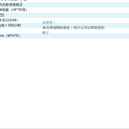
- 5点标准液校正
锑电极（HF*环境）
记忆
作后10分钟）
欢迎您！
电池 > 500小时
来自局域网的朋友！有什么可以帮助您的
吗？
2mm（W*H*D）