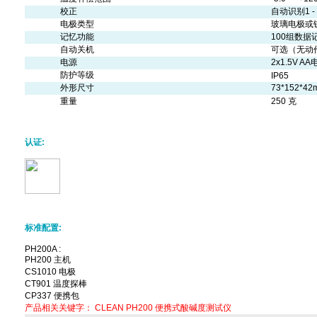
校正
自动识别1 
电极类型
玻璃电极或
记忆功能
100组数据
自动关机
可选（无动
电源
2x1.5V AA
防护等级
IP65
外形尺寸
73*152*4
重量
250 克
认证:
标准配置:
PH200A :
PH200 主机
CS1010 电极
CT901 温度探棒
CP337 便携包
产品相关关键字：
CLEAN
PH200
便携式酸碱度测试仪