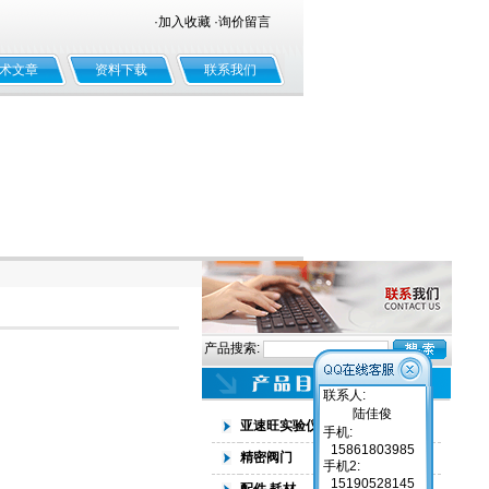
·
加入收藏
·
询价留言
术文章
资料下载
联系我们
产品搜索:
联系人:
陆佳俊
亚速旺实验仪器、耗材
手机:
15861803985
精密阀门
手机2:
15190528145