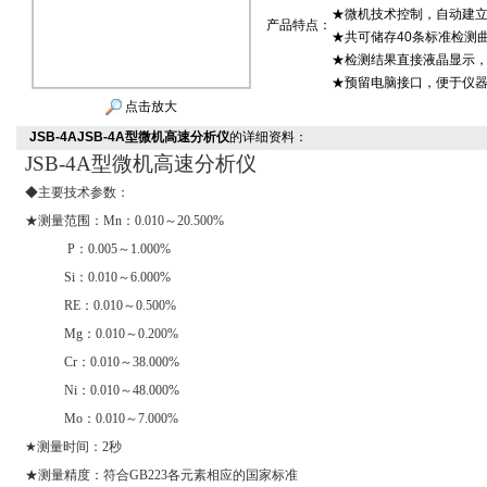
★微机技术控制，自动建
产品特点：
★共可储存40条标准检测
★检测结果直接液晶显示，
★预留电脑接口，便于仪
点击放大
JSB-4AJSB-4A型微机高速分析仪
的详细资料：
JSB-4A
型微机高速分析仪
◆主要技术参数：
★测量范围：
Mn
：
0.010
～
20.500%
P
：
0.005
～
1.000%
Si
：
0.010
～
6.000%
RE
：
0.010
～
0.500%
Mg
：
0.010
～
0.200%
Cr
：
0.010
～
38.000%
Ni
：
0.010
～
48.000%
Mo
：
0.010
～
7.000%
★测量时间：
2
秒
★测量精度：符合
GB223
各元素相应的国家标准