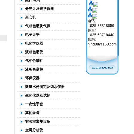
配件 耗材
分光计及光学仪器
离心机
电话:
025-83318859
气相色谱及气源
传真:
电子天平
025-58718440
邮箱:
电化学仪器
njnd88@163.com
液相色谱仪
气相色谱柱
液相色谱柱
环保仪器
微量水份测定及纯水仪器
生化仪器及试剂
一次性手套
其他设备
实验室常规设备
金属分析仪