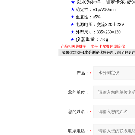
★
以水为标样，测定卡尔·费
★
1
A/10min
稳定性：±
μ
★
重复性：
≤
5%
220
22V
★
电源电压：交流
士
★
外型尺寸：
335
×
260
×
130
仪器重量：
7Kg
★
产品相关关键字：
水份
卡尔费休
测定仪
如果你对
KF-1水分测定仪
感兴趣，想了解更
产品：
您的单位：
您的姓名：
联系电话：