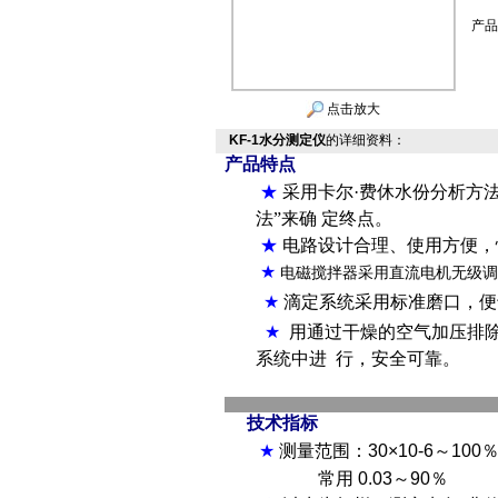
产品
点击放大
KF-1水分测定仪
的详细资料：
产品特点
★
采用卡尔·费休水份分析方
法”来确 定终点
。
★
电路设计合理、使用方便，
★
电磁搅拌器采用直流电机无级调
★
滴定系统采用标准磨口，便
★
用通过干燥的空气加压排
系统中进 行，安全可靠。
技术指标
★
测量范围：30×10-6～100
常用 0.03～90％