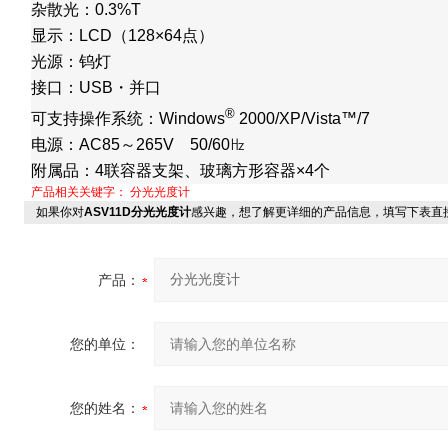
杂散光：0.3%T
显示：LCD（128×64点）
光源：钨灯
接口：USB
・
并口
®
可支持操作系统：Windows
2000/XP/Vista™/7
电源：AC85～265V 50/60
㎐
附属品：4联容器支架、玻璃方形容器×4个
产品相关关键字：
分光光度计
如果你对
ASV11D分光光度计
感兴趣，想了解更详细的产品信息，填写下表直
产品：
您的单位：
您的姓名：