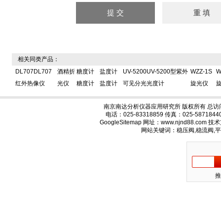
相关同类产品：
DL707DL707
酒精折
糖度计
盐度计
UV-5200UV-5200型紫外
WZZ-1S
W
红外热像仪
光仪
糖度计
盐度计
可见分光光度计
旋光仪
南京南达分析仪器应用研究所 版权所有 总访
电话：025-83318859 传真：025-58718
GoogleSitemap
网址：www.njnd88.com 
网站关键词：稳压阀,稳流阀,
推