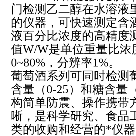
门检测乙二醇在水溶液里
的仪器，可
快速测定含
液百分比浓度的高精度
值
W/W
是单位重量比浓
0~80%
，分辨率
1%
。
葡萄酒系列可同时检测
含量（
0-25
）和糖含量
构简单防震、操作携带
晰，
是科学研究、食品
类的收购和经营的*仪器