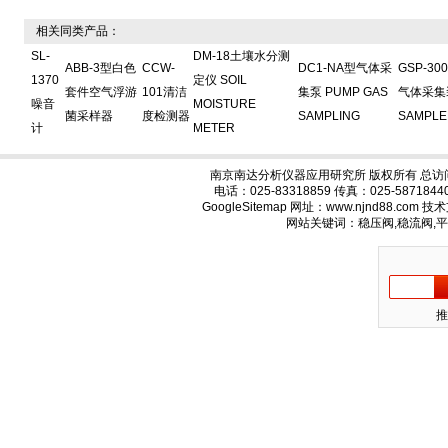
相关同类产品：
SL-
DM-18土壤水分测
ABB-3型白色
CCW-
DC1-NA型气体采
GSP-30
1370
定仪 SOIL
套件空气浮游
101清洁
集泵 PUMP GAS
气体采集装
噪音
MOISTURE
菌采样器
度检测器
SAMPLING
SAMPLE
计
METER
南京南达分析仪器应用研究所 版权所有 总访
电话：025-83318859 传真：025-58718
GoogleSitemap
网址：www.njnd88.com 
网站关键词：稳压阀,稳流阀,
推