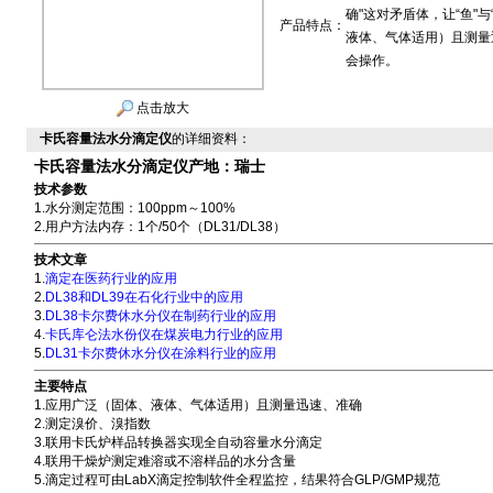
确"这对矛盾体，让“鱼"
产品特点：
液体、气体适用）且测量
会操作。
点击放大
卡氏容量法水分滴定仪
的详细资料：
卡氏容量法水分滴定仪产地：瑞士
技术参数
1.水分测定范围：100ppm～100%
2.用户方法内存：1个/50个（DL31/DL38）
技术文章
1.
滴定在医药行业的应用
2.
DL38和DL39在石化行业中的应用
3.
DL38卡尔费休水分仪在制药行业的应用
4.
卡氏库仑法水份仪在煤炭电力行业的应用
5.
DL31卡尔费休水分仪在涂料行业的应用
主要特点
1.应用广泛（固体、液体、气体适用）且测量迅速、准确
2.测定溴价、溴指数
3.联用卡氏炉样品转换器实现全自动容量水分滴定
4.联用干燥炉测定难溶或不溶样品的水分含量
5.滴定过程可由LabX滴定控制软件全程监控，结果符合GLP/GMP规范