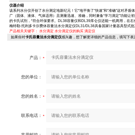
仪器介绍
该系列水分仪开创了水分测定地新纪元！它*地平衡了“快速"和“准确"这对矛盾体
广（固体、液体、气体适用）且测量迅速、准确，同时兼备“学习滴定"功能让初学
的卡氏试剂，*符合环保要求。DL38容量仪和DL39库仑仪还能一机两用，在
梅特勒-托利多卡尔费休容量法水分滴定仪DL31/DL38具备国家计量器具型式
产品相关关键字：
水分滴定
水分滴定仪的购买
滴定仪
如果你对
卡氏容量法水分滴定仪
感兴趣，想了解更详细的产品信息，填写下表
产品：
您的单位：
您的姓名：
联系电话：
常用邮箱：