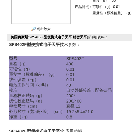
量程（g） 400
产品特点：
可读性（g） 0.01
重复性（标准偏差）（g） 
点击放大
美国奥豪斯SPS402F型便携式电子天平 精密天平
的详细资料：
SPS402F型便携式
电子天平
技术参数：
型号
SPS402F
量程（
g
）
400
可读性（
g
）
0.01
重复性（标准偏差）（
g
）
0.01
线性误差（
±g
）
0.01
电池工作时间（小时）
40
校准
自动外部校准，配备砝码
量程校正砝码（
g
）
200*
线性校正砝码（
g
）
200/400
秤盘尺寸（
cm
）
直径
12
外形尺寸（宽
×
高
×
长）（
cm
）
19.2×5.4×21.0
净重（
kg
）
0.8
SPS402F型便携式
电子天平
*的应用功能：