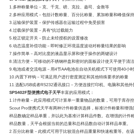
1.多种称量单位－克、千克、磅、克拉、盎司、金衡等
2.多种应用模式－包括计数称量、百分比称量、累加称量和峰值保
3.运输保护装置－保护传感器在运输过程中免受损害
4.过载保护装置－具有*抗过载能力
5.校正锁定开关－防止未经授权的设置修改
6.动态温度补偿功能－即时修正环境温度波动对称量结果的影响
7.操作简单－高对比度的液晶显示屏和便于操作的两键设计
8.清洁方便－可移动的不锈钢秤盘和密封的面板设计使天平便于清
9.电池或者交流电源－用4节AA电池在自动关机模式下可使用40小
10.内置下秤钩－可满足用户进行密度测定和其他特殊要求的称量
11.选配USB或者RS232通讯接口－方便连接打印机、电脑和其他
SPS402F型便携式
电子天平
丰富的应用模式：
1.计件称量－此应用模式可计算单一重量物品的数量，可用于库存
Scout Pro便携式天平有两种计件称量供选择，标准计件称量和
样品数确定样品单重，并以此为基准计算样品件数。在增强的计件
样品数量，天平会根据当前的总量和总样品数自动计算样品单重。
2.百分比称量－此模式可用于比较混合样品重量和快速检重等。在