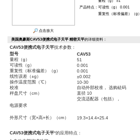
量程（g） 51
产品特点：
可读性（g） 0.001
重复性（标准偏差）（g） 
点击放大
美国奥豪斯CAV53便携式电子天平 精密天平
的详细资料：
CAV53便携式电子天平
技术参数：
型号
CAV53
量程（
g
）
51
可读性（
g
）
0.001
重复性（标准偏差）（
g
）
0.001
线性误差（
±
g
）
±0.002
操作温度范围（℃）
10-30
校准
自动外部校准， 选购砝码
秤盘尺寸（
cm
）
直径 10
交流适配器（包括），
电源要求
外形尺寸（宽
×
高
×
长）（
cm
）
19.3×14.4×25.4
CAV53便携式电子天平
*的应用特点：