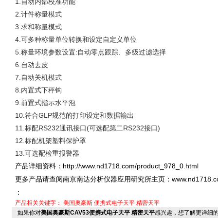
1.自动内部校准功能
2.计件称量模式
3.求和称量模式
4.可多种称量单位转换和设定自定义单位
5.称量环境参数设置:自动零点跟踪、多级过滤选择
6.自动去皮
7.自动关机模式
8.内置式下秤钩
9.前置式指示水平泡
10.符合GLP规范的打印设定和数据输出
11.标配RS232通讯接口(可选配第二RS232接口)
12.标配机架塑料保护罩
13.可选配检重报警器
http://www.nd1718.com/product_978_0.html
产品详细资料：
www.nd1718.
更多产品请查阅南京南达分析仪器应用研究所主页：
：
产品相关关键字：
美国奥豪斯
便携式电子天平
精密天平
如果你对
美国奥豪斯CAV53便携式电子天平 精密天平
感兴趣，想了解更详细