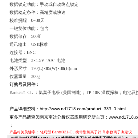
数据锁定功能：手动或自动终点锁定
数据稳定条件：高精度或快速
校准提醒：
0~30
天
一键复位功能：包含
数据储存：
500
组
通讯输出：
USB
标准
连接器：
BNC
电池类型：
3×1.5V "AA"
电池
外形尺寸：
170(L)×85(W)×30(H)mm
仪器重量：
300g
订购号及附件
：
Bante321-CL
：氯离子电极
(
美国制造
)
；
TP-10K
温度探棒；电池及
http://www.nd1718.com/product_333_0.html
产品详细资料：
www.nd1718.
更多产品请查阅南京南达分析仪器应用研究所主页：
：
产品相关关键字：
轻巧型
Bante321-CL
携带型氯离子计
单参数离子测定仪