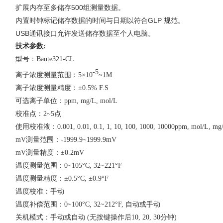
扩展内存至多储存
500
组测量数据。
内置时钟标记储存数据的时间与日期以符合
GLP
规范。
USB
通讯接口允许发送储存数据至个人电脑。
技术参数
:
型号：
Bante321-CL
-5
离子浓度测量范围：
5×10
~1M
离子浓度测量精度：
±0.5% F.S
可选离子单位：
ppm, mg/L, mol/L
校准点：
2~5
点
使用校准液：
0.001, 0.01, 0.1, 1, 10, 100, 1000, 10000ppm, mol/L, mg
mV
测量范围：
-1999.9~1999.9mV
mV
测量精度：
±0.2mV
温度测量范围：
0~105°C, 32~221°F
温度测量精度：
±0.5°C, ±0.9°F
温度校准：手动
温度补偿范围：
0~100°C, 32~212°F,
自动或手动
关机模式：手动或自动
(
无按键操作后
10, 20, 30
分钟
)