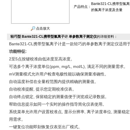
Bante321-CL携
产品特点：
的氯离子浓度及含量
点击放大
轻巧型 Bante321-CL携带型氯离子计 单参数离子测定仪
的详细资料：
Bante321-CL
携带型氯离子计是一款轻巧的单参数离子测定仪适用
功能特征
:
2
至
5
点按键校准由低浓度至高浓度。
可选多个离子浓度单位
(ppm, mg/L, mol/L),
满足不同的测量需求。
mV
测量模式允许用户检查电极性能以确保测量准确性。
自动温度补偿在全量程范围内提供精确的测量值。
自动校准提醒
,
提示您定期校准仪表。
自动终点锁定
,
保留稳定的测量值便于浏览或记录数据。
帮助信息提示如同一个实时的操作指导简化仪表使用。
系统菜单允许用户设置校准点
,
显示分辨率
,
离子浓度单位
,
测量稳定
用需求。
一键复位功能即刻恢复仪表至出厂模式。