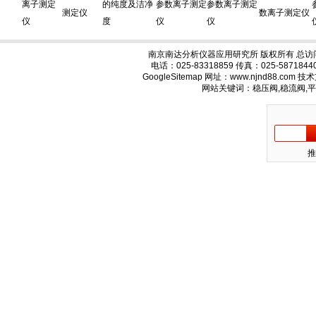
离子测定
的纯度及洁净
参数离子测定
参数离子测定
测定仪
数离子测定仪
仪
度
仪
仪
南京南达分析仪器应用研究所 版权所有 总访
电话：025-83318859 传真：025-58718
GoogleSitemap
网址：www.njnd88.com 
网站关键词：稳压阀,稳流阀,
推